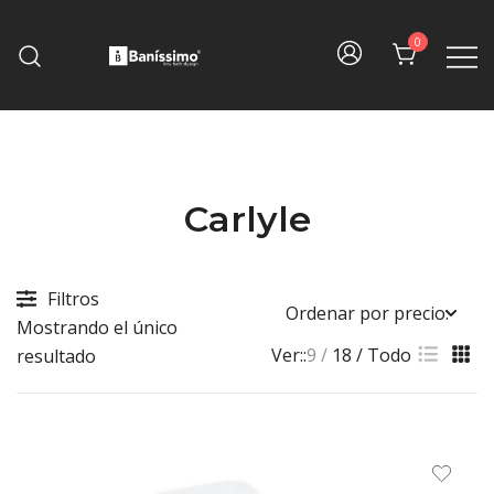
Skip
to
0
content
Fine bath design
Baníssimo
Carlyle
Filtros
Mostrando el único
Ver::
9
18
Todo
resultado