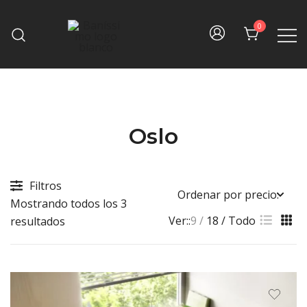
Skip
to
0
content
Fine bath design
Baníssimo
Oslo
Filtros
Mostrando todos los 3
Ver::
9
18
Todo
Sorted
resultados
by
price:
high
to