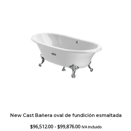
low
New Cast Bañera oval de fundición esmaltada
Rango
$
96,512.00
-
$
99,876.00
IVA Incluido