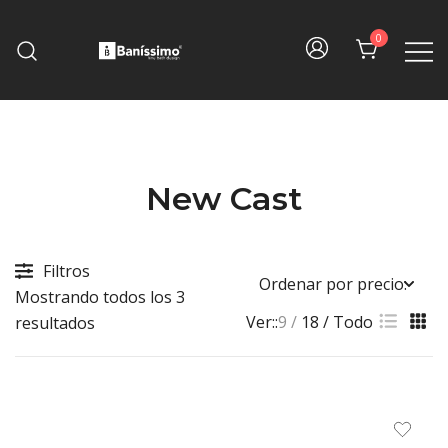
Skip
to
0
content
Fine bath design
Baníssimo
New Cast
Filtros
Mostrando todos los 3
Ver::
9
18
Todo
Sorted
resultados
by
price:
high
to