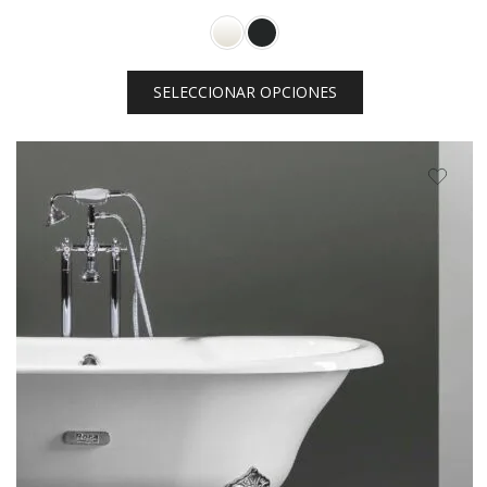
de
precios:
desde
SELECCIONAR OPCIONES
$96,512.00
hasta
$99,876.00