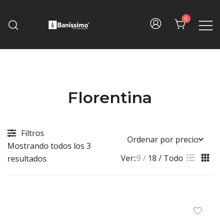
Skip
to
0
content
Fine bath design
Baníssimo
Florentina
Filtros
Mostrando todos los 3
Ver::
9
18
Todo
Sorted
resultados
by
price:
high
to