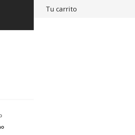
Tu carrito
PRODUCTOS
ASISTENCIA
PROY
Kubic Cool
mo