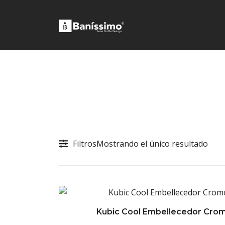
Fine bath design
Baníssimo
Skip
to
content
Filtros
Mostrando el único resultado
Kubic Cool Embellecedor Cro