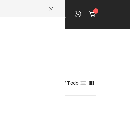
0
ECTOS
CONTACTO
Ver::
9
18
Todo