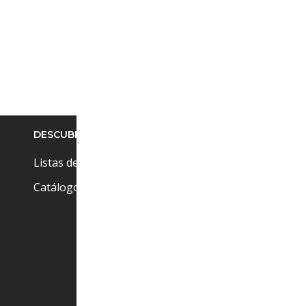
DESCUBRE
Pr
Cu
Listas de precios
Ci
Catálogos
(+