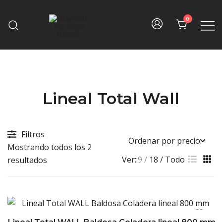
Skip
to
0
content
Fine bath design
Baníssimo
Lineal Total Wall
Filtros
Mostrando todos los 2
Ver::
9
18
Todo
Sorted
resultados
by
price:
high
to