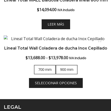
Lineal Total WALL Baldosa Coladera lineal 800 mm
low
$
14,094.00
IVA Incluido
LEER MÁS
Lineal Total Wall Coladera de ducha Inox Cepillado
Rango
$
13,688.00
-
$
13,978.00
IVA Incluido
de
700 mm
900 mm
precios:
desde
SELECCIONAR OPCIONES
$13,688.00
hasta
$13,978.00
LEGAL