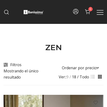
Skip
to
0
content
Fine bath design
Baníssimo
ZEN
Filtros
Mostrando el único
Ver::
9
18
Todo
resultado